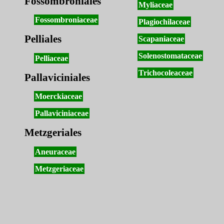
Fossombroniales
Myliaceae
Fossombroniaceae
Plagiochilaceae
Pelliales
Scapaniaceae
Solenostomataceae
Pelliaceae
Trichocoleaceae
Pallaviciniales
Moerckiaceae
Pallaviciniaceae
Metzgeriales
Aneuraceae
Metzgeriaceae