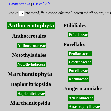
Hlavní stránka
|
Hlavní klíč
Ikonka
znamená, že alespoň část rodů čeledi má připojeny ilus
Anthocerotophyta
Ptilidiales
Ptilidiaceae
Anthocerotales
Porellales
Anthocerotaceae
Frullaniaceae
Notothyladales
Lejeuneaceae
Notothyladaceae
Porellaceae
Marchantiophyta
Radulaceae
Haplomitriopsida
Jungermanniales
Haplomitriaceae
Adelanthaceae
Marchantiopsida
Anastrophyllaceae