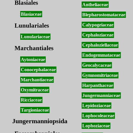
Blasiales
Antheliaceae
Blasiaceae
Blepharostomataceae
Lunulariales
Calypogeiaceae
Cephaloziaceae
Lunulariaceae
Cephaloziellaceae
Marchantiales
Endogemmataceae
Aytoniaceae
Geocalycaceae
Conocephalaceae
Gymnomitriaceae
Marchantiaceae
Harpanthaceae
Oxymitraceae
Jungermanniaceae
Ricciaceae
Lepidoziaceae
Targioniaceae
Lophocoleaceae
Jungermanniopsida
Lophoziaceae