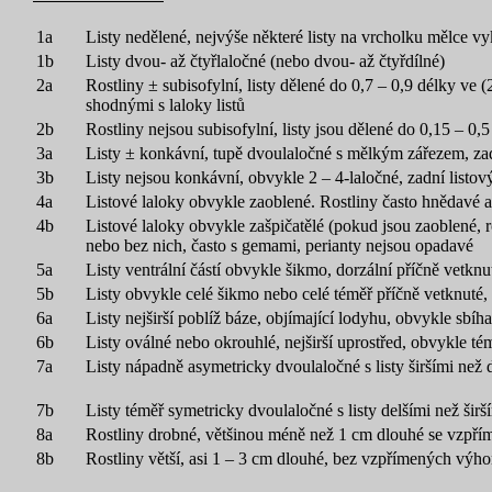
1a
Listy nedělené, nejvýše některé listy na vrcholku mělce v
1b
Listy dvou- až čtyřlaločné (nebo dvou- až čtyřdílné)
2a
Rostliny ± subisofylní, listy dělené do 0,7 – 0,9 délky ve (
shodnými s laloky listů
2b
Rostliny nejsou subisofylní, listy jsou dělené do 0,15 – 0,5
3a
Listy ± konkávní, tupě dvoulaločné s mělkým zářezem, zad
3b
Listy nejsou konkávní, obvykle 2 – 4-laločné, zadní listov
4a
Listové laloky obvykle zaoblené. Rostliny často hnědavé a
4b
Listové laloky obvykle zašpičatělé (pokud jsou zaoblené, ro
nebo bez nich, často s gemami, perianty nejsou opadavé
5a
Listy ventrální částí obvykle šikmo, dorzální příčně vetknu
5b
Listy obvykle celé šikmo nebo celé téměř příčně vetknuté, 
6a
Listy nejširší poblíž báze, objímající lodyhu, obvykle sbí
6b
Listy oválné nebo okrouhlé, nejširší uprostřed, obvykle té
7a
Listy nápadně asymetricky dvoulaločné s listy širšími než 
7b
Listy téměř symetricky dvoulaločné s listy delšími než širš
8a
Rostliny drobné, většinou méně než 1 cm dlouhé se vzpř
8b
Rostliny větší, asi 1 – 3 cm dlouhé, bez vzpřímených výh