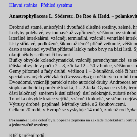
Hlavní stránka
|
Přehled systému
Anastrophyllaceae L. Söderstr., De Roo & Hedd. – polankovi
Drobné až statné, anisofylní i dvouřadě olistěné rostliny, zelené, 
Lodyhy poléhavé, vystoupavé až vzpřímené, většinou bez stolonů.
laterálně interkalární, vzácněji terminální, vzácně i ventrálně inte
Listy střídavé, podložené, šikmo až téměř příčně vetknuté, většino
často s tendencí vytvářet přídatné laloky nebo brvy na bázi listů.
okraji někdy s ciliemi či brvami.
Buňky obvykle kolenchymatické, vzácněji parenchymatické, se st
tělíska obvykle v počtu 2 – 8, zřídka 12 – 50 v buňce, většinou sl
Gemy přítomné u řady druhů, většinou 1 – 2-buněčné, oblé či hrana
specializovaných větévkách (
Crossocalyx
); u některých druhů i r
Dvoudomé, vzácněji paroické nebo autoické druhy. Androecea termin
stopka antheridia poměrně krátká, 1 – 2-řadá. Gynaecea vždy termin
části laločnatý, směrem k ústí zúžený, ústí celokrajné, zubaté nebo
Tobolka obvykle krátce vejčitá, vzácněji kulovitá, se stěnou nejča
Výtrusy drobné, papilnaté. Mrštníky úzké, s 2 šroubovicemi.
Celkem 20 rodů, v Evropě se vyskytuje 14 rodů, z nichž rod
Sphe
Poznámka:
Celá čeleď byla popsána zejména na základě molekulární příbuzno
a jednoznačně uvedeny.
Klíč k určení rodů: