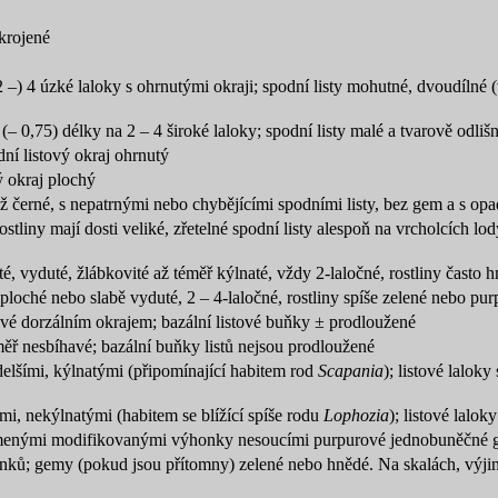
ykrojené
2 –) 4 úzké laloky s ohrnutými okraji; spodní listy mohutné, dvoudílné (v
 (– 0,75) délky na 2 – 4 široké laloky; spodní listy malé a tvarově odliš
ní listový okraj ohrnutý
ý okraj plochý
ž černé, s nepatrnými nebo chybějícími spodními listy, bez gem a s op
stliny mají dosti veliké, zřetelné spodní listy alespoň na vrcholcích lod
té, vyduté, žlábkovité až téměř kýlnaté, vždy 2-laločné, rostliny často 
ploché nebo slabě vyduté, 2 – 4-laločné, rostliny spíše zelené nebo pu
havé dorzálním okrajem; bazální listové buňky ± prodloužené
měř nesbíhavé; bazální buňky listů nejsou prodloužené
delšími, kýlnatými (připomínající habitem rod
Scapania
); listové laloky
ími, nekýlnatými (habitem se blížící spíše rodu
Lophozia
); listové lalok
ímenými modifikovanými výhonky nesoucími purpurové jednobuněčné g
onků; gemy (pokud jsou přítomny) zelené nebo hnědé. Na skalách, výj