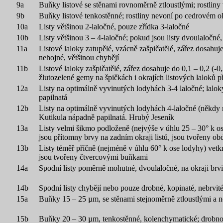
9a
Buňky listové se stěnami rovnoměrně ztloustlými; rostliny
9b
Buňky listové tenkostěnné; rostliny nevoní po cedrovém 
10a
Listy většinou 2-laločné, pouze zřídka 3-laločné
10b
Listy většinou 3 – 4-laločné; pokud jsou listy dvoulaločné,
11a
Listové laloky zatupělé, vzácně zašpičatělé, zářez dosahuj
nehojné, většinou chybějí
11b
Listové laloky zašpičatělé, zářez dosahuje do 0,1 – 0,2 (-
žlutozelené gemy na špičkách i okrajích listových laloků 
12a
Listy na optimálně vyvinutých lodyhách 3-4 laločné; laloky
papilnatá
12b
Listy na optimálně vyvinutých lodyhách 4-laločné (někdy red
Kutikula nápadně papilnatá. Hrubý Jeseník
13a
Listy velmi šikmo podloženě (nejvýše v úhlu 25 – 30° k os
jsou přítomny brvy na zadním okraji listů, jsou tvořeny o
13b
Listy téměř příčně (nejméně v úhlu 60° k ose lodyhy) vetkn
jsou tvořeny čtvercovými buňkami
14a
Spodní listy poměrně mohutné, dvoulaločné, na okraji brvit
14b
Spodní listy chybějí nebo pouze drobné, kopinaté, nebrvité;
15a
Buňky 15 – 25 µm, se stěnami stejnoměrně ztloustlými a n
15b
Buňky 20 – 30 µm, tenkostěnné, kolenchymatické; drobnol