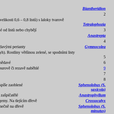
Biantheridion
2
elikosti 0,6 – 0,8 listů) s laloky tvarově
Tetralophozia
né od listů nebo chybějí
3
Anastrepta
4
adavými perianty
Gymnocolea
yh). Rostliny většinou zelené, se spodními listy
5
hnědavé
6
rpurově či rezavě naběhlé
9
7
8
 spíše zaoblené
Sphenolobus (S.
saxicola)
y zašpičatělé
Anastrophyllum
emy. Na tlejícím dřevě
Crossocalyx
imečně na dřevě
Sphenolobus (S.
minutus)