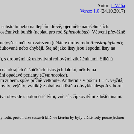
Autor:
J. Váňa
Verze: 1.0
(24.10.2017)
substrátu nebo na tlejícím dřevě, ojediněle narašeliništích.
kostěnných buněk (neplatí pro rod
Sphenolobus
). Větvení převážně
 nejvýše s mělkým zářezem (některé druhy rodu
Anastrophyllum
);
ukované nebo chybějí. Stejně jako listy jsou i spodní listy na
.), s drobnými až uzlovitými rohovými ztluštěninami. Siličná
 na okrajích či špičkách listových laloků, někdy na
ní opadavé perianty (
Gymnocolea
).
 zubem, spíše příčně vetknuté. Antheridia v počtu 1 – 4, vejčitá,
vitý, vejčitý, vyniklý z obalných listů a obvykle alespoň v horní
tva obvykle s poloměsíčitými, vnější s čípkovitými ztluštěninami.
rodů, proto nelze sestavit klíč, ve kterém by byly určité rody pouze jednou