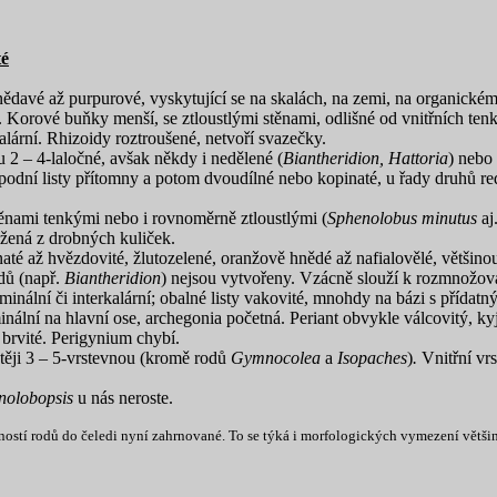
té
hnědavé až purpurové, vyskytující se na skalách, na zemi, na organickém 
 Korové buňky menší, se ztloustlými stěnami, odlišné od vnitřních ten
rkalární. Rhizoidy roztroušené, netvoří svazečky.
u 2 – 4-laločné, avšak někdy i nedělené (
Biantheridion, Hattoria
) nebo
 Spodní listy přítomny a potom dvoudílné nebo kopinaté, u řady druhů red
ěnami tenkými nebo i rovnoměrně ztloustlými (
Sphenolobus minutus
aj
ožená z drobných kuliček.
té až hvězdovité, žlutozelené, oranžově hnědé až nafialovělé, většinou
odů (např.
Biantheridion
) nejsou vytvořeny. Vzácně slouží k rozmnožová
ální či interkalární; obalné listy vakovité, mnohdy na bázi s přídatným
ální na hlavní ose, archegonia početná. Periant obvykle válcovitý, kyjo
 brvité. Perigynium chybí.
stěji 3 – 5-vrstevnou (kromě rodů
Gymnocolea
a
Isopaches
)
.
Vnitřní vrs
nolobopsis
u nás neroste.
stí rodů do čeledi nyní zahrnované. To se týká i morfologických vymezení většiny 