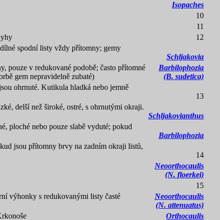
Isopaches
10
11
odyhy
12
udílné spodní listy vždy přítomny; gemy
Schljakovia
tomny, pouze v redukované podobě; často přítomné
Barbilophozia
vorbě gem nepravidelně zubaté)
(B. sudetica)
nejsou ohrnuté. Kutikula hladká nebo jemně
13
é, delší než široké, ostré, s ohrnutými okraji.
Schljakovianthus
čné, ploché nebo pouze slabě vyduté; pokud
Barbilophozia
kud jsou přítomny brvy na zadním okraji listů,
14
Neoorthocaulis
(N. floerkei)
15
rní výhonky s redukovanými listy časté
Neoorthocaulis
(N. attenuatus)
 Krkonoše
Orthocaulis