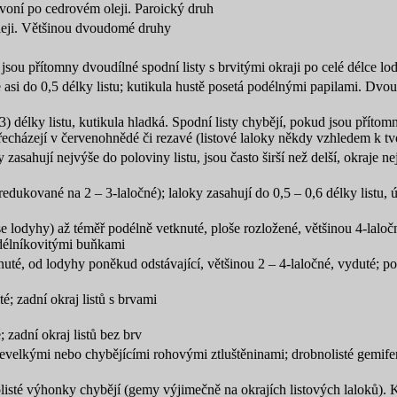
 voní po cedrovém oleji. Paroický druh
oleji. Většinou dvoudomé druhy
 jsou přítomny dvoudílné spodní listy s brvitými okraji po celé délce l
e asi do 0,5 délky listu; kutikula hustě posetá podélnými papilami. Dvo
0,3) délky listu, kutikula hladká. Spodní listy chybějí, pokud jsou pří
přecházejí v červenohnědé či rezavé (listové laloky někdy vzhledem k t
 zasahují nejvýše do poloviny listu, jsou často širší než delší, okraje 
ukované na 2 – 3-laločné); laloky zasahují do 0,5 – 0,6 délky listu, úzk
e lodyhy) až téměř podélně vetknuté, ploše rozložené, většinou 4-lalo
bdélníkovitými buňkami
uté, od lodyhy poněkud odstávající, většinou 2 – 4-laločné, vyduté; po
é; zadní okraj listů s brvami
 zadní okraj listů bez brv
evelkými nebo chybějícími rohovými ztluštěninami; drobnolisté gemife
isté výhonky chybějí (gemy výjimečně na okrajích listových laloků).