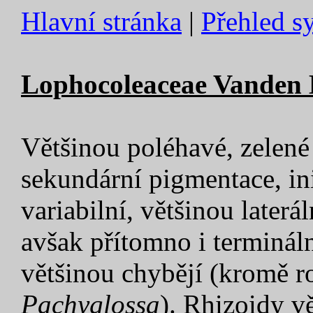
Hlavní stránka
|
Přehled s
Lophocoleaceae Vanden 
Většinou poléhavé, zelené
sekundární pigmentace, in
variabilní, většinou laterá
avšak přítomno i termináln
většinou chybějí (kromě 
Pachyglossa
). Rhizoidy vě