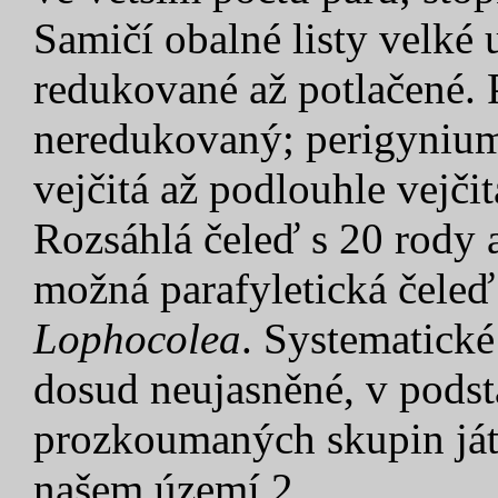
Samičí obalné listy velké 
redukované až potlačené. P
neredukovaný; perigynium
vejčitá až podlouhle vejči
Rozsáhlá čeleď s 20 rody
možná parafyletická čeleď 
Lophocolea
. Systematické
dosud neujasněné, v podst
prozkoumaných skupin ját
našem území 2.