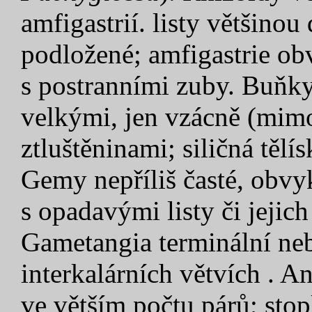
amfigastrií. listy většinou
podložené; amfigastrie o
s postranními zuby. Buňky 
velkými, jen vzácně (mim
ztluštěninami; siličná tělí
Gemy nepříliš časté, obvy
s opadavými listy či jejich
Gametangia terminální neb
interkalárních větvích . An
ve větším počtu párů; stop