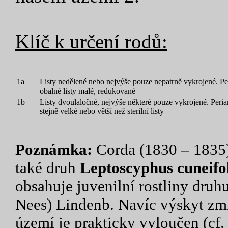
Klíč k určení rodů:
1a
Listy nedělené nebo nejvýše pouze nepatrně vykrojené. Per
obalné listy malé, redukované
1b
Listy dvoulaločné, nejvýše některé pouze vykrojené. Perian
stejně velké nebo větší než sterilní listy
Poznámka:
Corda (1830 – 1835) 
také druh
Leptoscyphus cuneifol
obsahuje juvenilní rostliny druh
Nees) Lindenb. Navíc výskyt zm
území je prakticky vyloučen (cf. 