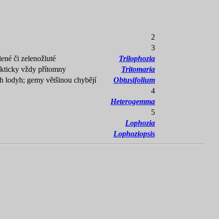
2
3
lené či zelenožluté
Trilophozia
rakticky vždy přítomny
Tritomaria
ch lodyh; gemy většinou chybějí
Obtusifolium
4
Heterogemma
5
Lophozia
Lophoziopsis