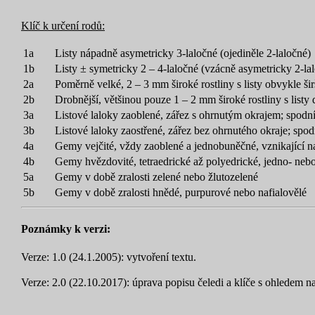
Klíč k určení rodů:
1a
Listy nápadně asymetricky 3-laločné (ojediněle 2-laločné)
1b
Listy ± symetricky 2 – 4-laločné (vzácně asymetricky 2-la
2a
Poměrně velké, 2 – 3 mm široké rostliny s listy obvykle ši
2b
Drobnější, většinou pouze 1 – 2 mm široké rostliny s list
3a
Listové laloky zaoblené, zářez s ohrnutým okrajem; spodní
3b
Listové laloky zaostřené, zářez bez ohrnutého okraje; spod
4a
Gemy vejčité, vždy zaoblené a jednobuněčné, vznikající 
4b
Gemy hvězdovité, tetraedrické až polyedrické, jedno- nebo
5a
Gemy v době zralosti zelené nebo žlutozelené
5b
Gemy v době zralosti hnědé, purpurové nebo nafialovělé
Poznámky k verzi:
Verze: 1.0 (24.1.2005): vytvoření textu.
Verze: 2.0 (22.10.2017): úprava popisu čeledi a klíče s ohledem na