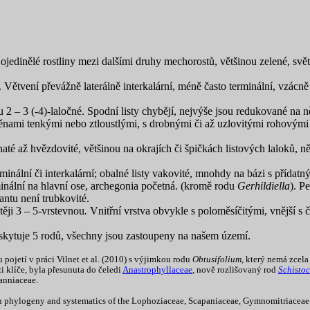
 ojedinělé rostliny mezi dalšími druhy mechorostů, většinou zelené, svě
tvení převážně laterálně interkalární, méně často terminální, vzácně i 
u 2 – 3 (-4)-laločné. Spodní listy chybějí, nejvýše jsou redukované na 
ami tenkými nebo ztloustlými, s drobnými či až uzlovitými rohovými zt
até až hvězdovité, většinou na okrajích či špičkách listových laloků,
ální či interkalární; obalné listy vakovité, mnohdy na bázi s přídatným
inální na hlavní ose, archegonia početná. (kromě rodu
Gerhildiella
). P
iantu není trubkovité.
těji 3 – 5-vrstevnou
.
Vnitřní vrstva obvykle s poloměsíčitými, vnější s 
yskytuje 5 rodů, všechny jsou zastoupeny na našem území.
ojetí v práci Vilnet et al. (2010) s výjimkou rodu
Obtusifolium
, který nemá zcel
i klíče, byla přesunuta do čeledi
Anastrophyllaceae
, nově rozlišovaný rod
Schistoc
anniaceae.
ht on phylogeny and systematics of the Lophoziaceae, Scapaniaceae, Gymnomitriace