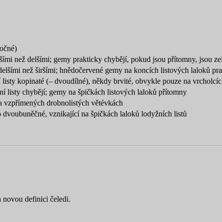
ločné)
ršími než delšími; gemy prakticky chybějí, pokud jsou přítomny, jsou ze
y delšími než širšími; hnědočervené gemy na koncích listových laloků p
 listy kopinaté (– dvoudílné), někdy brvité, obvykle pouze na vrcholcí
ní listy chybějí; gemy na špičkách listových laloků přítomny
na vzpřímených drobnolistých větévkách
 dvoubuněčné, vznikající na špičkách laloků lodyžních listů
 novou definici čeledi.