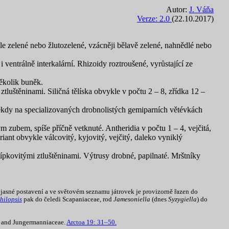
Autor:
J. Váňa
Verze: 2.0
(22.10.2017)
tle zelené nebo žlutozelené, vzácněji bělavě zelené, nahnědlé nebo
ventrálně interkalární. Rhizoidy roztroušené, vyrůstající ze
několik buněk.
luštěninami. Siličná tělíska obvykle v počtu 2 – 8, zřídka 12 –
 někdy na specializovaných drobnolistých gemiparních větévkách
 zubem, spíše příčně vetknuté. Antheridia v počtu 1 – 4, vejčitá,
eriant obvykle válcovitý, kyjovitý, vejčitý, daleko vyniklý
čípkovitými ztluštěninami. Výtrusy drobné, papilnaté. Mrštníky
a jasné postavení a ve světovém seznamu játrovek je provizorně řazen do
hilopsis
pak do čeledi Scapaniaceae, rod
Jamesoniella
(dnes
Syzygiella
) do
ae and Jungermanniaceae.
Arctoa 19: 31–50.