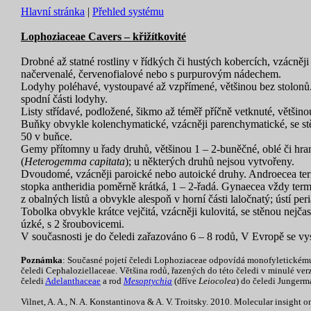
Hlavní stránka
|
Přehled systému
Lophoziaceae Cavers – křižítkovité
Drobné až statné rostliny v řídkých či hustých kobercích, vzácněji
načervenalé, červenofialové nebo s purpurovým nádechem.
Lodyhy poléhavé, vystoupavé až vzpřímené, většinou bez stolonů. Vě
spodní části lodyhy.
Listy střídavé, podložené, šikmo až téměř příčně vetknuté, většino
Buňky obvykle kolenchymatické, vzácněji parenchymatické, se stěn
50 v buňce.
Gemy přítomny u řady druhů, většinou 1 – 2-buněčné, oblé či hran
(
Heterogemma capitata
); u některých druhů nejsou vytvořeny.
Dvoudomé, vzácněji paroické nebo autoické druhy. Androecea termin
stopka antheridia poměrně krátká, 1 – 2-řadá. Gynaecea vždy term
z obalných listů a obvykle alespoň v horní části laločnatý; ústí per
Tobolka obvykle krátce vejčitá, vzácněji kulovitá, se stěnou nejčas
úzké, s 2 šroubovicemi.
V současnosti je do čeledi zařazováno 6 – 8 rodů, V Evropě se v
Poznámka
: Současné pojetí čeledi Lophoziaceae odpovídá monofyletickému p
čeledi Cephaloziellaceae. Většina rodů, řazených do této čeledi v minulé verz
čeledi
Adelanthaceae
a rod
Mesoptychia
(dříve
Leiocolea
) do čeledi Jungerm
Vilnet, A. A., N. A. Konstantinova & A. V. Troitsky. 2010. Molecular insig