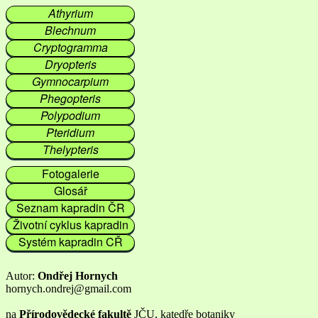
Athyrium
Blechnum
Cryptogramma
Dryopteris
Gymnocarpium
Phegopteris
Polypodium
Pteridium
Thelypteris
Fotogalerie
Glosář
Seznam kapradin ČR
Životní cyklus kapradin
Systém kapradin CŘ
Autor:
Ondřej Hornych
hornych.ondrej@gmail.com
na
Přírodovědecké fakultě
JČU, katedře botaniky