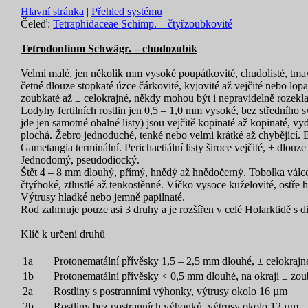
Hlavní stránka
|
Přehled systému
Čeleď:
Tetraphidaceae Schimp. – čtyřzoubkovité
Tetrodontium Schwägr. – chudozubík
Velmi malé, jen několik mm vysoké poupátkovité, chudolisté, tmav
četné dlouze stopkaté úzce čárkovité, kyjovité až vejčité nebo lo
zoubkaté až ± celokrajné, někdy mohou být i nepravidelně rozekl
Lodyhy fertilních rostlin jen 0,5 –
1,0 mm vysoké, bez středního s
jde jen samotné obalné listy) jsou vejčitě kopinaté až kopinaté, vyd
plochá. Žebro jednoduché, tenké nebo velmi krátké až chybějící. B
Gametangia terminální. Perichaetiální listy široce vejčité, ± dlouze 
Jednodomý, pseudodiocký.
Štět 4 –
8 mm dlouhý, přímý, hnědý až hnědočerný. Tobolka válcovi
čtyřboké, ztlustlé až tenkostěnné. Víčko vysoce kuželovité, ostře 
Výtrusy hladké nebo jemně papilnaté.
Rod zahrnuje pouze asi 3 druhy a je rozšířen v celé Holarktidě s
Klíč k určení druhů
1a
Protonematální přívěsky 1,5 –
2,5 mm dlouhé, ± celokrajn
1b
Protonematální přívěsky <
0,5 mm dlouhé, na okraji ± zou
2a
Rostliny s postranními výhonky, výtrusy okolo 16 µm
2b
Rostliny bez postranních výhonků, výtrusy okolo 12 µm