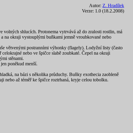
Autor:
Z. Hradílek
Verze: 1.0 (18.2.2008)
 volných shlucích. Protonema vytrvává až do zralosti rostlin, má
uněk a na okraji vystouplými buňkami jemně vroubkované nebo
še větvenými postranními výhonky (flagely). Lodyžní listy (často
měř celokrajné nebo ve špičce slabě zoubkaté. Čepel na okraji
nými stěnami.
 jen poněkud menší.
 hladká, na bázi s několika průduchy. Buňky exothecia zaobleně
aji nebo až téměř ke špičce roztrhaná, kryje celou tobolku.