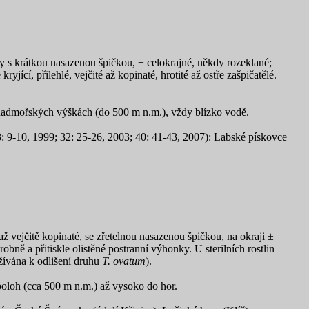
y s krátkou nasazenou špičkou, ± celokrajné, někdy rozeklané;
jící, přilehlé, vejčité až kopinaté, hrotité až ostře zašpičatělé.
 nadmořských výškách (do 500 m n.m.), vždy blízko vodě.
: 9-10, 1999; 32: 25-26, 2003; 40: 41-43, 2007): Labské pískovce
vejčitě kopinaté, se zřetelnou nasazenou špičkou, na okraji ±
bně a přitiskle olistěné postranní výhonky. U sterilních rostlin
žívána k odlišení druhu
T. ovatum
).
 poloh (cca
500 m n.m.) až vysoko do hor.