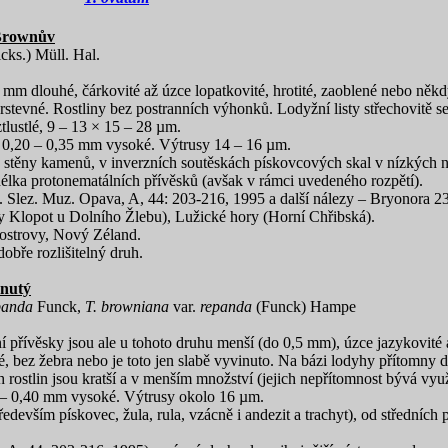
 Brownův
cks.) Müll. Hal.
 mm dlouhé, čárkovité až úzce lopatkovité, hrotité, zaoblené nebo někd
tevné. Rostliny bez postranních výhonků. Lodyžní listy střechovitě se kry
tlustlé, 9 – 13 × 15 – 28 µm.
í 0,20 –
0,35 mm vysoké. Výtrusy 14 – 16 µm.
né stěny kamenů, v inverzních soutěskách pískovcových skal v nízkých
délka protonematálních přívěsků (avšak v rámci uvedeného rozpětí).
 Slez. Muz. Opava, A, 44: 203-216, 1995 a další nálezy – Bryonora 23
y Klopot u Dolního Žlebu), Lužické hory (Horní Chřibská).
é ostrovy, Nový Zéland.
obře rozlišitelný druh.
hnutý
panda
Funck,
T. browniana
var.
repanda
(Funck) Hampe
ívěsky jsou ale u tohoto druhu menší (do 0,5 mm), úzce jazykovité až 
, bez žebra nebo je toto jen slabě vyvinuto. Na bázi lodyhy přítomny dro
ch rostlin jsou kratší a v menším množství (jejich nepřítomnost bývá vyu
 –
0,40 mm vysoké. Výtrusy okolo 16 µm.
edevším pískovec, žula, rula, vzácně i andezit a trachyt), od středních