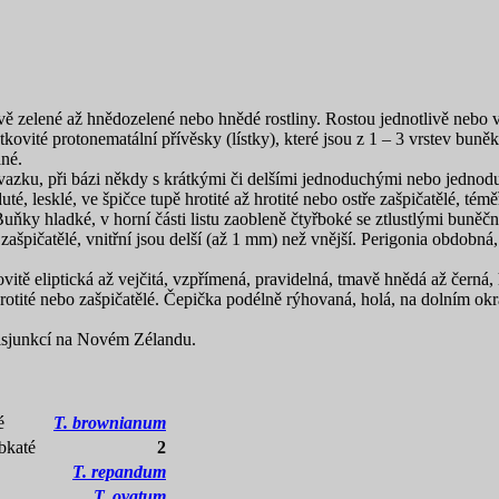
ě zelené až hnědozelené nebo hnědé rostliny. Rostou jednotlivě nebo ve
patkovité protonematální přívěsky (lístky), které jsou z 1 – 3 vrstev b
ané.
vazku, při bázi někdy s krátkými či delšími jednoduchými nebo jednodu
uté, lesklé, ve špičce tupě hrotité až hrotité nebo ostře zašpičatělé, té
uňky hladké, v horní části listu zaobleně čtyřboké se ztlustlými buněč
zašpičatělé, vnitřní jsou delší (až
1 mm) než vnější. Perigonia obdobná,
tě eliptická až vejčitá, vzpřímená, pravidelná, tmavě hnědá až černá,
hrotité nebo zašpičatělé. Čepička podélně rýhovaná, holá, na dolním okr
 disjunkcí na Novém Zélandu.
é
T. brownianum
bkaté
2
T. repandum
T. ovatum