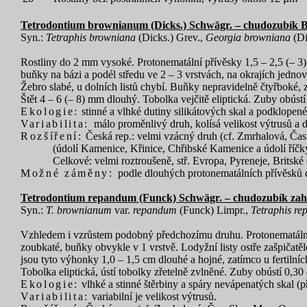
Tetrodontium brownianum (Dicks.) Schwägr. – chudozubík
Syn.:
Tetraphis browniana
(Dicks.) Grev.,
Georgia browniana
(Di
Rostliny do
2 mm vysoké. Protonematální přívěsky 1,5 – 2,5 (– 3)
buňky na bázi a podél středu ve 2 – 3 vrstvách, na okrajích jednovrs
Žebro slabé, u dolních listů chybí. Buňky nepravidelně čtyřboké, z
Štět 4 – 6 (– 8) mm dlouhý. Tobolka vejčitě eliptická. Zuby obúst
Ekologie:
stinné a vlhké dutiny silikátových skal a podklope
Variabilita:
málo proměnlivý druh, kolísá velikost výtrusů a 
Rozšíření:
Česká rep.: velmi vzácný druh (cf. Zmrhalová, Čas.
(údolí Kamenice, Křinice, Chřibské Kamenice a údolí říčk
Celkové: velmi roztroušeně, stř. Evropa, Pyreneje, Britsk
Možné záměny:
podle dlouhých protonematálních přívěsků d
Tetrodontium repandum (Funck) Schwägr. – chudozubík za
Syn.:
T. brownianum
var.
repandum
(Funck) Limpr.,
Tetraphis re
Vzhledem i vzrůstem podobný předchozímu druhu. Protonematální př
zoubkaté, buňky obvykle v 1 vrstvě. Lodyžní listy ostře zašpičatělé
jsou tyto výhonky 1,0 –
1,5 cm dlouhé a hojné, zatímco u fertilní
Tobolka eliptická, ústí tobolky zřetelně zvlněné. Zuby obústí 0,30
Ekologie:
vlhké a stinné štěrbiny a spáry nevápenatých skal (př
Variabilita:
variabilní je velikost výtrusů.