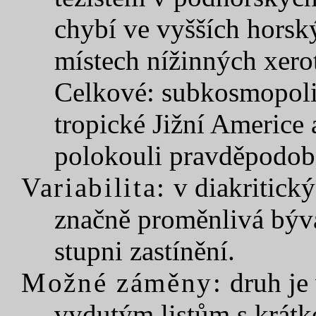
chybí ve vyšších hors
místech nížinných xero
Celkové: subkosmopolit
tropické Jižní Americe a
polokouli pravděpodob
Variabilita:
v diakritický
značně proměnlivá bývá
stupni zastínění.
Možné záměny:
druh je 
vydutým listům s krátk