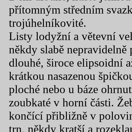
přítomným středním svazk
trojúhelníkovité.
Listy lodyžní a větevní ve
někdy slabě nepravidelně 
dlouhé, široce elipsoidní 
krátkou nasazenou špičkou
ploché nebo u báze ohrnut
zoubkaté v horní části. Ž
končící přibližně v polovin
trn, někdy kratší a rozekla