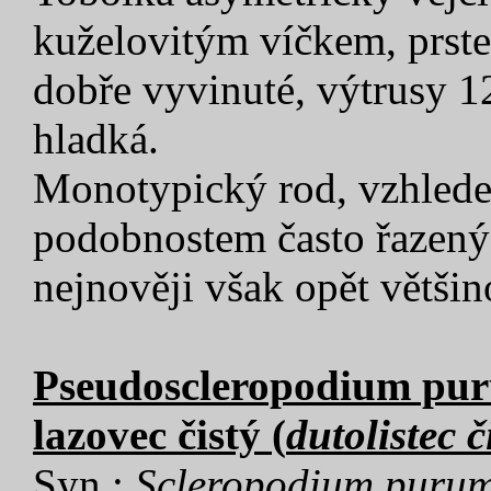
kuželovitým víčkem, prste
dobře vyvinuté, výtrusy 1
hladká.
Monotypický rod, vzhled
podobnostem často řazen
nejnověji však opět většin
Pseudoscleropodium puru
lazovec čistý (
dutolistec č
Syn.:
Scleropodium puru