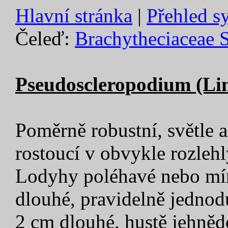
Hlavní stránka
|
Přehled s
Čeleď:
Brachytheciaceae 
Pseudoscleropodium (Limp
Poměrně robustní, světle až
rostoucí v obvykle rozleh
Lodyhy poléhavé nebo mír
dlouhé, pravidelně jednod
2 cm dlouhé, hustě jehnědo