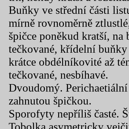
Buňky ve střední části lis
mírně rovnoměrně ztlustlé
špičce poněkud kratší, na bá
tečkované, křídelní buňky 
krátce obdélníkovité až tém
tečkované, nesbíhavé.
Dvoudomý. Perichaetiální 
zahnutou špičkou.
Sporofyty nepříliš časté. 
Tobolka asymetricky vejčit