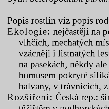
Popis rostlin viz popis rod
Ekologie:
nejčastěji na p
vlhčích, mechatých mís
vzácněji i listnatých le
na pasekách, někdy ale 
humusem pokryté siliká
balvany, v trávnících, 
Rozšíření:
Česká rep.: ši
těžištěm v podhorských