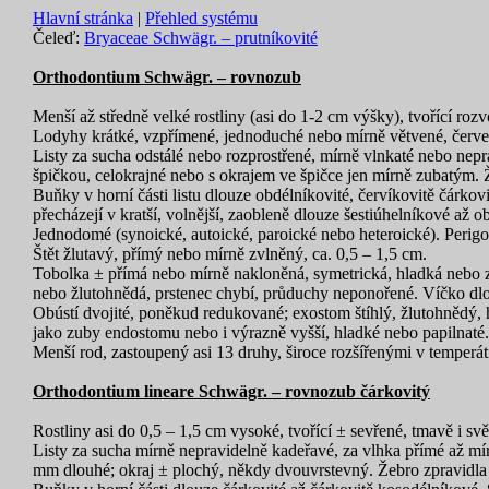
Hlavní stránka
|
Přehled systému
Čeleď:
Bryaceae Schwägr. – prutníkovité
Orthodontium Schwägr. – rovnozub
Menší až středně velké rostliny (asi do 1-2 cm výšky), tvořící rozv
Lodyhy krátké, vzpřímené, jednoduché nebo mírně větvené, červena
Listy za sucha odstálé nebo rozprostřené, mírně vlnkaté nebo nepr
špičkou, celokrajné nebo s okrajem ve špičce jen mírně zubatým. 
Buňky v horní části listu dlouze obdélníkovité, červíkovitě čárko
přecházejí v kratší, volnější, zaobleně dlouze šestiúhelníkové až o
Jednodomé (synoické, autoické, paroické nebo heteroické). Perigon
Štět žlutavý, přímý nebo mírně zvlněný, ca. 0,5 – 1,5 cm.
Tobolka ± přímá nebo mírně nakloněná, symetrická, hladká nebo z
nebo žlutohnědá, prstenec chybí, průduchy neponořené. Víčko dlo
Obústí dvojité, poněkud redukované; exostom štíhlý, žlutohnědý,
jako zuby endostomu nebo i výrazně vyšší, hladké nebo papilnaté.
Menší rod, zastoupený asi 13 druhy, široce rozšířenými v temperát
Orthodontium lineare Schwägr. – rovnozub čárkovitý
Rostliny asi do 0,5 – 1,5 cm vysoké, tvořící ± sevřené, tmavě i svět
Listy za sucha mírně nepravidelně kadeřavé, za vlhka přímé až mír
mm dlouhé; okraj ± plochý, někdy dvouvrstevný. Žebro zpravidla 