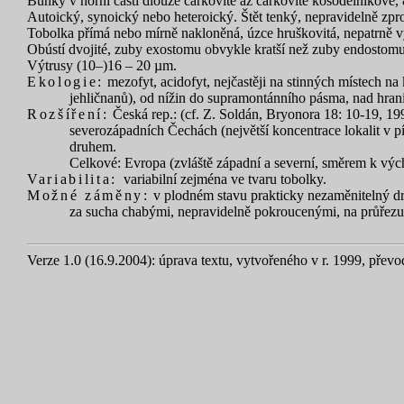
Buňky v horní části dlouze čárkovité až čárkovitě kosodélníkové, 8
Autoický, synoický nebo heteroický. Štět tenký, nepravidelně zpr
Tobolka přímá nebo mírně nakloněná, úzce hruškovitá, nepatrně v
Obústí dvojité, zuby exostomu obvykle kratší než zuby endostomu, 
Výtrusy (10–)16 – 20 µm.
Ekologie:
mezofyt, acidofyt, nejčastěji na stinných místech na
jehličnanů), od nížin do supramontánního pásma, nad hranic
Rozšíření:
Česká rep.: (cf. Z. Soldán, Bryonora 18: 10-19, 1
severozápadních Čechách (největší koncentrace lokalit v 
druhem.
Celkové: Evropa (zvláště západní a severní, směrem k výc
Variabilita:
variabilní zejména ve tvaru tobolky.
Možné záměny:
v plodném stavu prakticky nezaměnitelný dr
za sucha chabými, nepravidelně pokroucenými, na průřezu
Verze 1.0 (16.9.2004): úprava textu, vytvořeného v r. 1999, převo