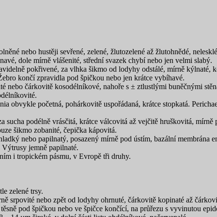
olněné nebo hustěji sevřené, zelené, žlutozelené až žlutohnědé, nelesklé
vé, dole mírně vlášenité, střední svazek chybí nebo jen velmi slabý.
avidelně pokřivené, za vlhka šikmo od lodyhy odstálé, mírně kýlnaté, k
Žebro končí zpravidla pod špičkou nebo jen krátce vybíhavé.
vité nebo čárkovitě kosodélníkové, nahoře s ± ztlustlými buněčnými stě
bdélníkovité.
ia obvykle početná, pohárkovitě uspořádaná, krátce stopkatá. Perichaeti
a sucha podélně vrásčitá, krátce válcovitá až vejčitě hruškovitá, mí
uze šikmo zobanité, čepička kápovitá.
 hladký nebo papilnatý, posazený mírně pod ústím, bazální membrána e
 Výtrusy jemně papilnaté.
ním i tropickém pásmu, v Evropě tři druhy.
le zelené trsy.
ně srpovité nebo zpět od lodyhy ohrnuté, čárkovitě kopinaté až čárkovit
těsně pod špičkou nebo ve špičce končící, na průřezu s vyvinutou epi