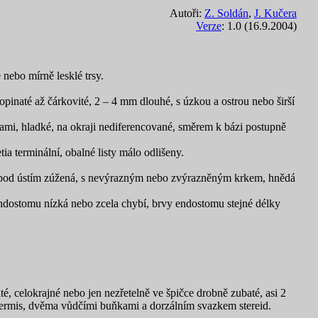
Autoři:
Z. Soldán
,
J. Kučera
Verze
: 1.0 (16.9.2004)
 nebo mírně lesklé trsy.
opinaté až čárkovité, 2 – 4 mm dlouhé, s úzkou a ostrou nebo širší
nami, hladké, na okraji nediferencované, směrem k bázi postupně
a terminální, obalné listy málo odlišeny.
rně pod ústím zúžená, s nevýrazným nebo zvýrazněným krkem, hnědá
ndostomu nízká nebo zcela chybí, brvy endostomu stejné délky
é, celokrajné nebo jen nezřetelně ve špičce drobně zubaté, asi 2
dermis, dvěma vůdčími buňkami a dorzálním svazkem stereid.