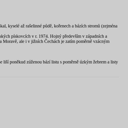
skal, kyselé až rašelinné půdě, kořenech a bázích stromů (zejména
šských pískovcích v r. 1974. Hojný především v západních a
na Moravě, ale i v jižních Čechách je zatím poměrně vzácným
se liší poněkud zúženou bází listu s poměrně úzkým žebrem a listy