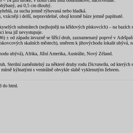
 – 14 µm široké, v dolní části listu obdélníkové, načervenalé.
ohýbaný, asi 0,5 cm dlouhý.
yhrblá, za sucha jemně rýhovaná nebo hladká.
vzácněji i delší, nepravidelné, obojí kromě báze jemně papilnaté.
 kyselých substrátech (nejhojněji na křídových pískovcích) – na bazích 
i lesa již nevystupuje.
996) ± od západu invazně se šířící druh, zaznamenaný poprvé v Adršpa
pískovcových skalních městech), směrem k jihovýchodu lokalit ubývá, 
hodu ubývá), Afrika, Jižní Amerika, Austrálie, Nový Zéland.
uh. Sterilní zaměnitelný za některé druhy rodu
Dicranella
, od kterých 
 mírně kýlnatými s ventrálně obvykle slabě vyklenutým žebrem.
d do html.